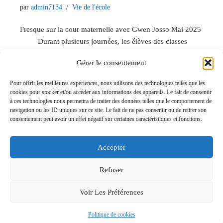
par
admin7134
Vie de l'école
Fresque sur la cour maternelle avec Gwen Josso Mai 2025
Durant plusieurs journées, les élèves des classes
maternelles ont eu le privilège de travailler avec une artiste
Gérer le consentement
plasticienne Gwen Josso pour la réalisation d’une…
Lire la
suite »
Pour offrir les meilleures expériences, nous utilisons des technologies telles que les
cookies pour stocker et/ou accéder aux informations des appareils. Le fait de consentir
à ces technologies nous permettra de traiter des données telles que le comportement de
navigation ou les ID uniques sur ce site. Le fait de ne pas consentir ou de retirer son
consentement peut avoir un effet négatif sur certaines caractéristiques et fonctions.
Accepter
Refuser
Neve
| Propulsé par
WordPress
Voir Les Préférences
Accueil
Derniers articles
Connexion
Contact
Politique de cookies
Politique de cookies (UE)
Mentions légales